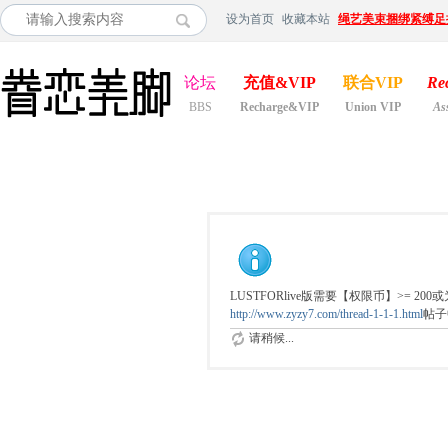
设为首页
收藏本站
绳艺美束捆绑紧缚足
论坛
充值&VIP
联合VIP
Re
BBS
Recharge&VIP
Union VIP
As
LUSTFORlive版需要【权限币】>= 
http://www.zyzy7.com/thread-1-1-1.html
帖子
请稍候...