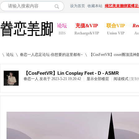
设为首页
收藏本站
绳艺美束捆绑紧缚足
论坛
充值&VIP
联合VIP
Re
BBS
Recharge&VIP
Union VIP
As
论坛
眷恋一人恋足论坛-你想要的这里都有~
【CosFeetVR】coser
【CosFeetVR】Lin Cosplay Feet - D - ASMR
眷恋一人
发表于 2023-5-21 19:20:42
|
显示全部楼层
|
阅读模式
[复制
»
›
›