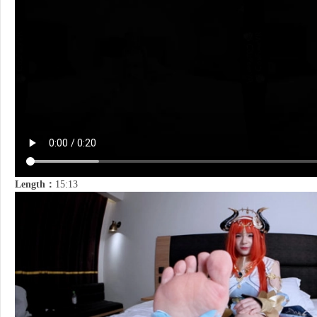
Length：
15:13