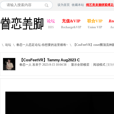
设为首页
收藏本站
绳艺美束捆绑紧缚足
论坛
充值&VIP
联合VIP
Re
BBS
Recharge&VIP
Union VIP
As
论坛
眷恋一人恋足论坛-你想要的这里都有~
【CosFeetVR】coser
【CosFeetVR】Tammy Aug2023 C
眷恋一人
发表于 2023-9-15 10:04:58
|
显示全部楼层
|
阅读模式
[复制
»
›
›