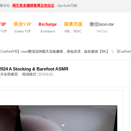
藏本站
绳艺美束捆绑紧缚足控丝足
clips4sale代购
IP
联合VIP
Recharge
港澳充值
微信iuoo-me
&VIP
Union VIP
Assistance
HK、MAC
WeChat
【CosFeetVR】coser圈顶流神颜天花板嫩模，身临其境，纵欲极致【8K】
【CosFeetV
24 A Stocking & Barefoot ASMR
显示全部楼层
|
阅读模式
[复制链接]
›