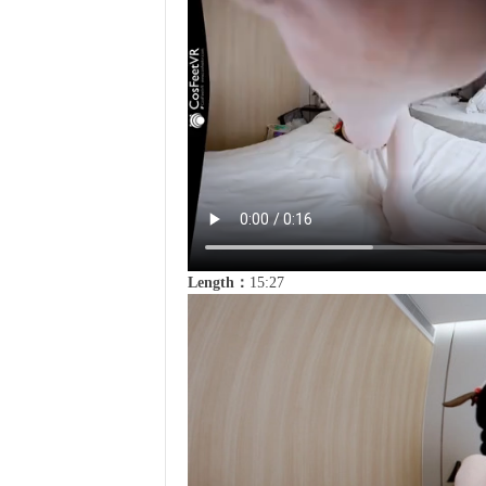
Length：
15:27