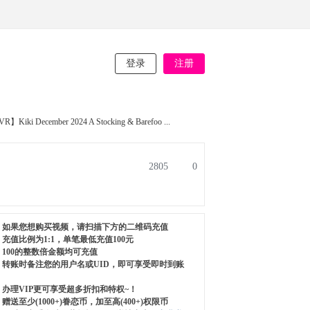
登录
注册
R】Kiki December 2024 A Stocking & Barefoo ...
2805
0
如果您想购买视频，请扫描下方的二维码充值
充值比例为1:1，单笔最低充值100元
100的整数倍金额均可充值
转账时备注您的用户名或UID，即可享受即时到账
办理VIP更可享受超多折扣和特权~！
赠送至少(1000+)眷恋币，加至高(400+)权限币