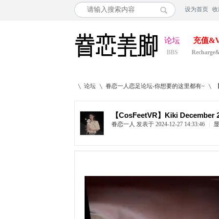
设为首页
收
论坛
充值&V
BBS
Recharge
论坛
眷恋一人恋足论坛-你想要的这里都有~
【CosFeetVR】Kiki December 20
眷恋一人
发表于 2024-12-27 14:33:46
|
»
›
›