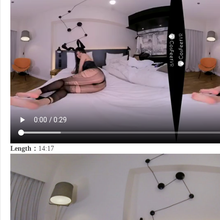
Length：
14:17