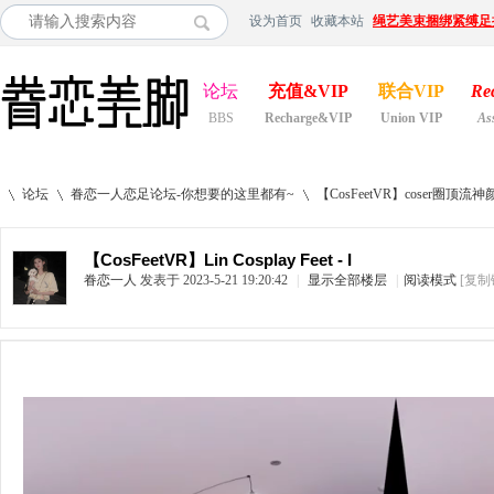
设为首页
收藏本站
绳艺美束捆绑紧缚足
论坛
充值&VIP
联合VIP
Re
BBS
Recharge&VIP
Union VIP
As
论坛
眷恋一人恋足论坛-你想要的这里都有~
【CosFeetVR】coser
【CosFeetVR】Lin Cosplay Feet - I
眷恋一人
发表于 2023-5-21 19:20:42
|
显示全部楼层
|
阅读模式
[复制
»
›
›