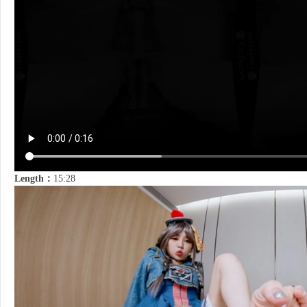
Length：
15:28