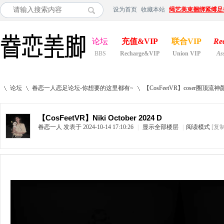
设为首页
收藏本站
绳艺美束捆绑紧缚足
论坛
充值&VIP
联合VIP
Re
BBS
Recharge&VIP
Union VIP
As
论坛
眷恋一人恋足论坛-你想要的这里都有~
【CosFeetVR】coser
【CosFeetVR】Niki October 2024 D
眷恋一人
发表于 2024-10-14 17:10:26
|
显示全部楼层
|
阅读模式
[复
»
›
›